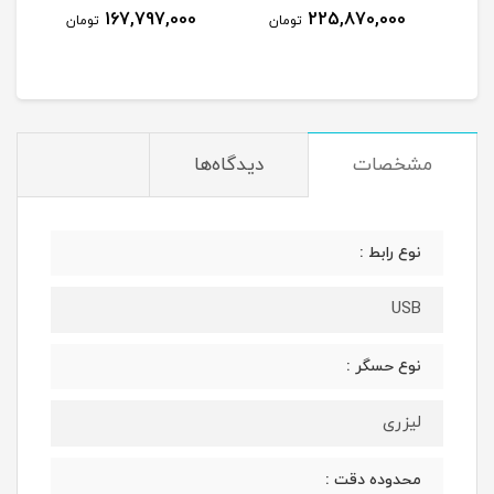
Inch
1440 240Hz 0.03ms
167,797,000
225,870,000
مان
تومان
تومان
itor
250Nits Matte ROG OLED
XG27AQDMGR
مشخصات
دیدگاه‌ها
نوع رابط :
USB
نوع حسگر :
لیزری
محدوده دقت :