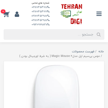
شماره های تماس
02166454781
0
02166454771
02166452986
02166452986
09126999838
خانه
فهرست محصولات
موس بی‌سیم اپل مدلMagic Mouse 2 ( به شرط اورجینال بودن )