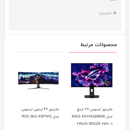
ناموجود
محصولات مرتبط
مانیتور ایسوس 27 اینچ
مانیتور 49 اینچی ایسوس
مدل ASUS XG27AQDMGR
مدل ROG Strix XG49VQ
oArt
27Inch WOLED 2560 ×