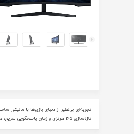
تازه‌سازی 165 هرتزی و زمان پاسخگویی سریع، هیچ جزئیاتی از دست نخواهد رفت. ارتقاء تجربه بصری با تکنولوژی HDR10. همین حالا بخرید و تفاوت را احساس کنید!