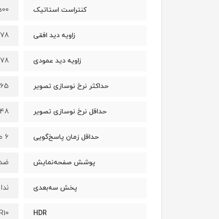
0 : 1
کنتراست استاتیک
178 درج
زاویه دید افقی
178 درج
زاویه دید عمودی
165 هرت
حداکثر نرخ نوسازی تصویر
48 هرتز
حداقل نرخ نوسازی تصویر
6 میلی‌ثانیه
حداقل زمان پاسخ‌گویی
ضد 
پوشش صفحه‌نمایش
ندار
پخش سه‌بعدی
R10
HDR