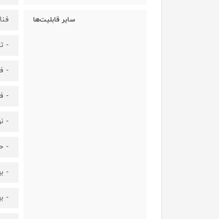
فناوری c
سایر قابلیت‌ها
- ت
- ف
- فن
- ن
- حالت Input Lag
- ب
- ب