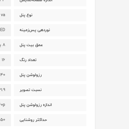
34 اینچ
اندازه صفحه‌نمایش
va
نوع پنل
LED
نوردهی پس‌زمینه
8 بیت
عمق بیت پنل
16 میلیون رنگ
تعداد رنگ
 × 3440
رزولوشن پنل
21.9
نسبت تصویر
40p
اندازه رزولوشن پنل
250 نی
حداکثر روشنایی