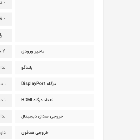
- ت
- قابلیت Off Timer 
- رابط کاربری Gaming
4 میلی‌ثانیه
تاخیر ورودی
ندار
بلندگو
1 درگاه DisplayPort 1.4
درگاه DisplayPort
1 درگاه HDMI 2.0
تعداد درگاه HDMI
ندار
خروجی صدای دیجیتال
دارد
خروجی هدفون