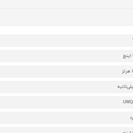
ز
UWQ
د