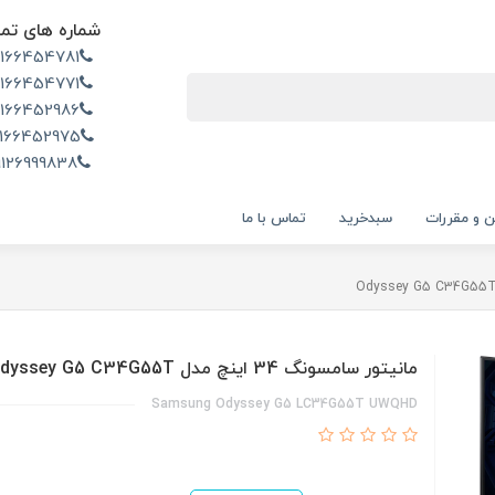
شماره های تم
2166454781
2166454771
2166452986
166452975
9126999838
ن و مقررات
سبدخرید
تماس با ما
مانیتور سامسونگ 34 اینچ مدل Odyssey G5 C34G55T
Samsung Odyssey G5 LC34G55T UWQHD