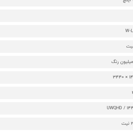
W-
1440
UWQHD / 14
ت