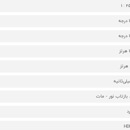
250
ه
ه
ز
بازتاب نور - مات
د
HD