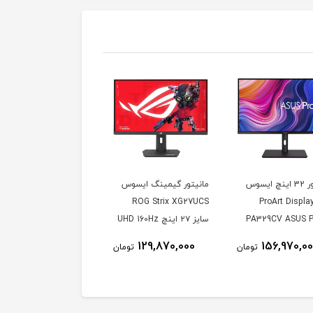
مانیتور 32 اینچ ایسوس
مانیتور گیمینگ ایسوس
دل ProArt Display
ROG Strix XG27UCS
PA329CV ASUS P
سایز ۲۷ اینچ UHD 160Hz
1ms
Display PA329
129,870,000
156,970,0
تومان
تومان
Inch IPS 4
Mo