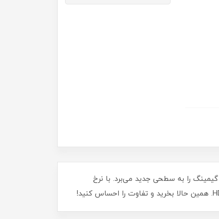
Odyssey G5 C34G! طراحی خمیده و رزولوشن بالا، گیمینگ را به سطحی جدید می‌برد. با نرخ