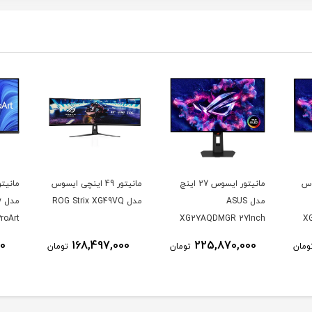
وس
مانیتور ایسوس 27 اینچ
مانیتور 49 اینچی ایسوس
مدل ASUS
مدل ROG Strix XG49VQ
م
roArt
XG27AQDMGR 27Inch
X
CV 32
WOLED 2560 × 1440
00
168,497,000
225,870,000
ومان
تومان
تومان
K UHD
240Hz 0.03ms 250Nits
nitor
Matte ROG OLED
XG27AQDMGR