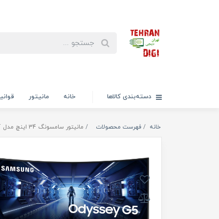
دسته‌بندی کالاها
خانه
مانیتور
قوانی
خانه
فهرست محصولات
مانیتور سامسونگ 34 اینچ مدل Odyssey G5 C34G55T