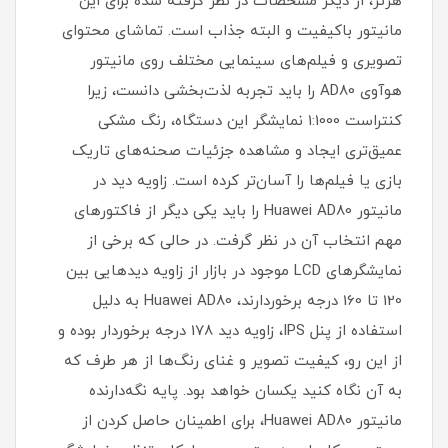
هرتز، از دیگر مشخصات در نظر گرفته شده برای این
مانیتور با‌کیفیت و البته جذاب است. تماشای محتوای
تصویری و فیلم‌های سینمایی مختلف روی مانیتور
هوآوی AD80 را باید تجربه لذت‌بخشی دانست، زیرا
کنتراست 1:1000 نمایشگر این دستگاه، رنگ مشکی
عمیق‌تری ایجاد و مشاهده جزئیات صحنه‌های تاریک
بازی یا فیلم‌ها را آسان‌تر کرده است. زاویه دید در
مانیتور Huawei AD80 را باید یکی دیگر از فاکتورهای
مهم انتخاب آن در نظر گرفت. در حالی که برخی از
نمایشگرهای LCD موجود در بازار از زاویه دیدهایی بین
120 تا 160 درجه برخوردارند، Huawei AD80 به دلیل
استفاده از پنل IPS، زاویه دید 178 درجه برخوردار بوده و
از این رو، کیفیت تصویر و غنای رنگ‌ها از هر طرف که
به آن نگاه کنید یکسان خواهد بود. پایه نگه‌دارنده‌
مانیتور Huawei AD80، برای اطمینان حاصل کردن از