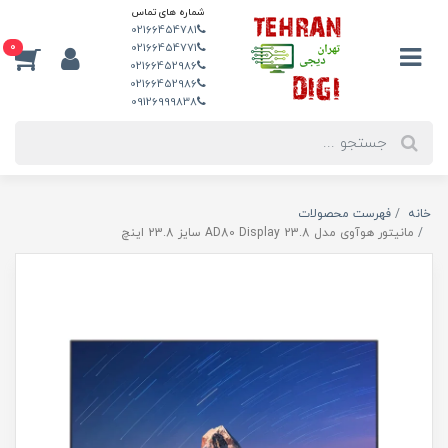
شماره های تماس
02166454781
0
02166454771
02166452986
02166452986
09126999838
خانه
فهرست محصولات
مانیتور هوآوی مدل AD80 Display 23.8 سایز 23.8 اینچ