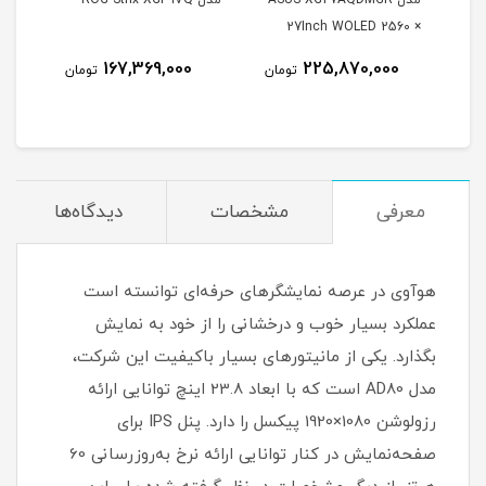
مدل ASUS XG27AQDMGR
مدل ROG Strix XG49VQ
oArt
27Inch WOLED 2560 ×
X
Inch
1440 240Hz 0.03ms
167,369,000
225,870,000
مان
تومان
تومان
itor
250Nits Matte ROG OLED
26.
XG27AQDMGR
معرفی
مشخصات
دیدگاه‌ها
هوآوی در عرصه نمایشگر‌های حرفه‌ای توانسته است
عملکرد بسیار خوب و درخشانی را از خود به نمایش
بگذارد. یکی از مانیتور‌های بسیار با‌کیفیت این شرکت،
مدل AD80 است که با ابعاد 23.8 اینچ توانایی ارائه
رزولوشن 1080×1920 پیکسل را دارد. پنل ‌IPS برای
صفحه‌نمایش در کنار توانایی ارائه نرخ به‌روزرسانی 60