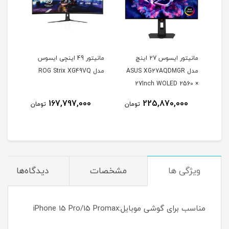
مانیتور ایسوس 27 اینچ
مانیتور 49 اینچی ایسوس
مدل ASUS XG27AQDMGR
مدل ROG Strix XG49VQ
oArt
27Inch WOLED 2560 ×
Inch
1440 240Hz 0.03ms
167,797,000
225,870,000
مان
تومان
تومان
itor
250Nits Matte ROG OLED
XG27AQDMGR
ویژگی ها
مشخصات
دیدگاه‌ها
مناسب برای گوشی موبایل:iPhone 15 Pro/15 Promax