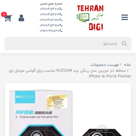
شماره های تماس
02166454781
0
02166454771
02166452986
02166452986
09126999838
خانه
فهرست محصولات
محافظ لنز دوربین مدل رینگی برند KUZOOM مناسب برای گوشی موبایل اپل
iPhone 15 Pro/15 Promax