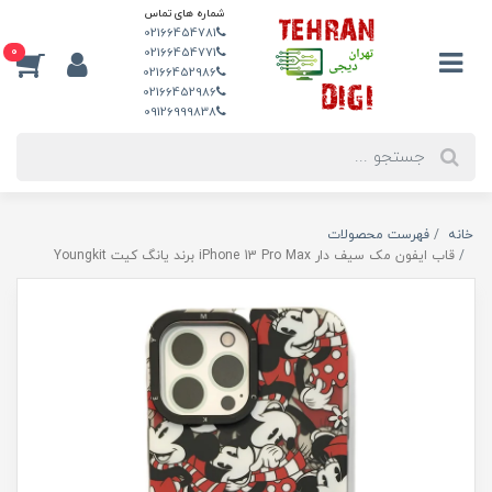
شماره های تماس
02166454781
0
02166454771
02166452986
02166452986
09126999838
خانه
فهرست محصولات
قاب ایفون مک سیف دار iPhone 13 Pro Max برند یانگ کیت Youngkit