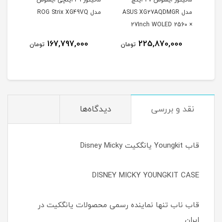
مدل ASUS XG27AQDMGR
مدل ROG Strix XG49VQ
oArt
27Inch WOLED 2560 ×
Inch
1440 240Hz 0.03ms
167,797,000
225,870,000
مان
تومان
تومان
itor
250Nits Matte ROG OLED
XG27AQDMGR
نقد و بررسی
دیدگاه‌ها
قاب Youngkit یانگکیت Disney Micky
DISNEY MICKY YOUNGKIT CASE
قاب ناب تنها نماینده رسمی محصولات یانگکیت در
ایران